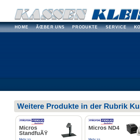
HOME
ÃŒBER UNS
PRODUKTE
SERVICE
K
Weitere Produkte in der Rubrik 
Micros
Micros ND4
StandfuÃŸ
Mehr >>
Mehr >>