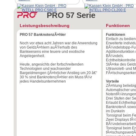
PRO 57 Serie
Leistungsbeschreibung
Funktionen
PRO 57 BanknotenzÃ¤hler
Funktionen
Einfach zu bedien
Noch vor etwa acht Jahren war die Anwendung
Erweiterte individu
von GeldzÃ¤hlern auÃŸerhalb des
BÃ¼ndelstopp-Fun
Bankwesens eine teuere und exotische
Additionsfunktion 
Angelegenheit.
BÃ¼ndels.
Echtheitskontroll
Heute, angesichts der fortschreitenden
StÃ¤rke des Geld
Technologien und wachsender
Ultraviolett- und
Bargeldmengen (jÃ¤hrlicher Anstieg um 20 â€“
FÃ¤lschungserke
30 % sind BanknotenzÃ¤hler ein Muss fÃ¼r
jedes Handelsunternehmen
Vorteile
ZÃ¤hlung belieb
Automatischer und
NotenfÃ¼hrungen
Drei Stufen der S
Erlaubt Echtheits
BanknotenÂ sowohl
im Dunkeln
Tonsignal beim Feh
Zwei Displays fÃ
BÃ¼ndelverarbei
Tonsignal beim E
fÃ¤lschungsverdÃ¤