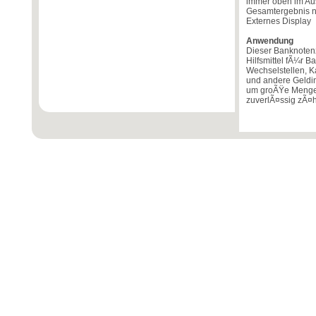
immer oben im Au
Gesamtergebnis ni
Externes Display
Anwendung
Dieser Banknotenz
Hilfsmittel fÃ¼r
Wechselstellen, 
und andere Geldin
um groÃŸe Mengen
zuverlÃ¤ssig zÃ¤