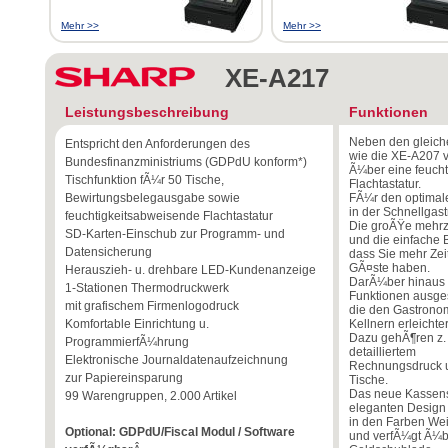
Mehr >>
Mehr >>
XE-A217
Leistungsbeschreibung
Funktionen
Neben den gleich
Entspricht den Anforderungen des
wie die XE-A207 
Bundesfinanzministriums (GDPdU konform*)
Ã¼ber eine feuch
Tischfunktion fÃ¼r 50 Tische,
Flachtastatur.
Bewirtungsbelegausgabe sowie
FÃ¼r den optimal
in der Schnellgas
feuchtigkeitsabweisende Flachtastatur
Die groÃŸe mehrz
SD-Karten-Einschub zur Programm- und
und die einfache
Datensicherung
dass Sie mehr Zei
GÃ¤ste haben.
Herauszieh- u. drehbare LED-Kundenanzeige
DarÃ¼ber hinaus i
1-Stationen Thermodruckwerk
Funktionen ausges
mit grafischem Firmenlogodruck
die den Gastronom
Komfortable Einrichtung u.
Kellnern erleichte
Dazu gehÃ¶ren z. B
ProgrammierfÃ¼hrung
detailliertem
Elektronische Journaldatenaufzeichnung
Rechnungsdruck u
zur Papiereinsparung
Tische.
Das neue Kassens
99 Warengruppen, 2.000 Artikel
eleganten Design
in den Farben Wei
Optional: GDPdU/Fiscal Modul / Software
und verfÃ¼gt Ã¼b