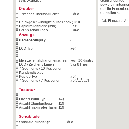
verfÃ¼gbar
Â
Geldschublade,
sowie ein integri
Drucker
das Ihr Firmenlog
darstellen kann.
Â
1-stations Thermodrucker
â€¢
Â
*)ab Firmware Ve
Â
Druckgeschwindigkeit (lines / sek.)
12.0
Â
Papierrollenbreite (mm)
58
Â
Graphisches Logo
â€¢
Anzeige
Â
Bedienerdisplay
-
Â
Â
LCD Typ
â€¢
Â
Â
Mehrzeilen alphanumerisches
yes / 20 digits /
Â
LCD / Zeichen / Linien
5 or 8 lines
Â
7-Segmente / 10 Positionen
-
Â
Kundendisplay
-
Â
Pop-up Typ
â€¢
Â
7-Segmente / 7 Positionen
â€¢
Â /Â
â€¢
Tastatur
Â
Â
Flachtastatur Typ
â€¢
Â
Anzahl Standardtasten
119
Â
Anzahl maximaler Tasten
119
Schublade
Â
Standard ZubehÃ¶r
â€¢
Â