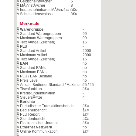
Â
GeldscheinfÃ¤cher
5
Â
MÃ¼nzfÃ¤cher
8
Â
herausnehmbares MÃ¼nzfach
â€¢
Â
Schubladenschloss
â€¢
Merkmale
Â
Warengruppe
-
Â
Standard Warengruppen
99
Â
Maximum Warengruppen
99
Â
TextlÃ¤nge (Zeichen)
16
Â
PLU
-
Â
Standard Artikel
2000
Â
Maximum Artikel
2000
Â
TextlÃ¤nge (Zeichen)
16
Â
EAN
no
Â
Standard EANs
no
Â
Maximum EANs
no
Â
PLU / EAN Bestand
no
Â
Preis Level
no
Â
Anzahl Bediener Standard / Maximum
25 / 25
Â
Tischfunktion
â€¢
Â
Kreditkundenfunktion
-
Â
SteuersÃ¤tze
4
Â
Berichte
-
Â
Periodischer Transaktionsbericht
â€¢
Â
Bedienerbericht
â€¢
Â
PLU Report
â€¢
Â
Stundenbericht
â€¢
Â
Electronisches Journal
â€¢
Â
Ethernet Netzwerk
no
Â
Online Kommunikation
â€¢
Â