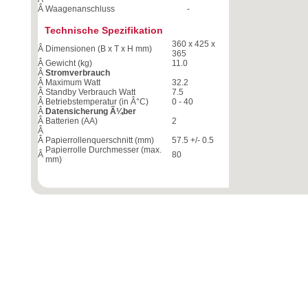
Â
Waagenanschluss
-
Technische Spezifikation
360 x 425 x
Â
Dimensionen (B x T x H mm)
365
Â
Gewicht (kg)
11.0
Â
Stromverbrauch
Â
Maximum Watt
32.2
Â
Standby Verbrauch Watt
7.5
Â
Betriebstemperatur (in Â°C)
0 - 40
Â
Datensicherung Ã¼ber
Â
Batterien (AA)
2
Â
Â
Papierrollenquerschnitt (mm)
57.5 +/- 0.5
Papierrolle Durchmesser (max.
Â
80
mm)